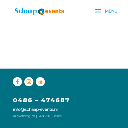
0486 – 474687
info@schaap-events.nl
Krekelberg 3a | 5438 NL Gassel