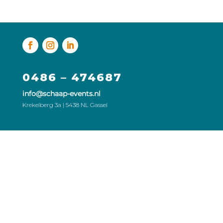
0486 – 474687
info@schaap-events.nl
Krekelberg 3a | 5438 NL Gassel