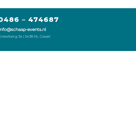
0486 – 474687
info@schaap-events.nl
Krekelberg 3a | 5438 NL Gassel