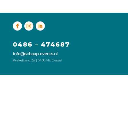
0486 – 474687
info@schaap-events.nl
Krekelberg 3a | 5438 NL Gassel