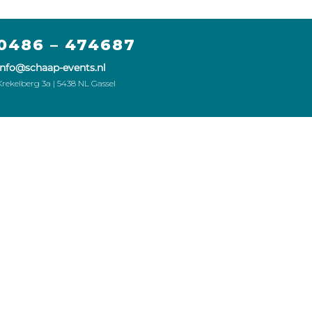
0486 – 474687
info@schaap-events.nl
Krekelberg 3a | 5438 NL Gassel